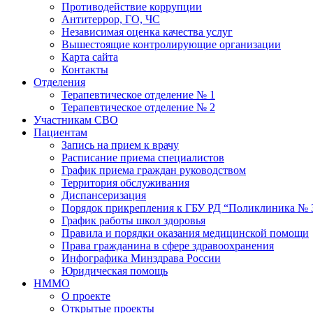
Противодействие коррупции
Антитеррор, ГО, ЧС
Независимая оценка качества услуг
Вышестоящие контролирующие организации
Карта сайта
Контакты
Отделения
Терапевтическое отделение № 1
Терапевтическое отделение № 2
Участникам СВО
Пациентам
Запись на прием к врачу
Расписание приема специалистов
График приема граждан руководством
Территория обслуживания
Диспансеризация
Порядок прикрепления к ГБУ РД “Поликлиника № 
График работы школ здоровья
Правила и порядки оказания медицинской помощи
Права гражданина в сфере здравоохранения
Инфографика Минздрава России
Юридическая помощь
НММО
О проекте
Открытые проекты