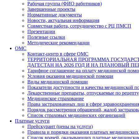
Рабочая группа (ФИО работников)
Завершенные проекты
Нормативные документы
Новости, актуальная информация
Совместная работа, сотрудничество с РЦ ПМСП
Презентации
Полезные ссылки
Методические рекомендации
ОМС
Контакт-центр в сфере ОМС
ТЕРРИТОРИАЛЬНАЯ ПРОГРАММА ГОСУДАРС
ДАГЕСТАН НА 2026 ГОД И НА ПЛАНОВЫЙ ПЕРИ
Тарифное соглашение на оплату медицинской помо
Условия оказания медицинской помощи
Виды медицинской помощи
Показатели доступности и качества медицинской 
Лекарственные препараты, отпускаемые по рецепту
Медицинское страхование
Права застрахованных лиц в сфере здравоохранени
Порядок рассмотрения обращений, жалоб застрахо
Список страховых медицинских организаций
Платные услуги
Прейскурант (цены на услуги)
Правила и порядки оказания платных медицинских
Список врачей, оказывающих платные медицински