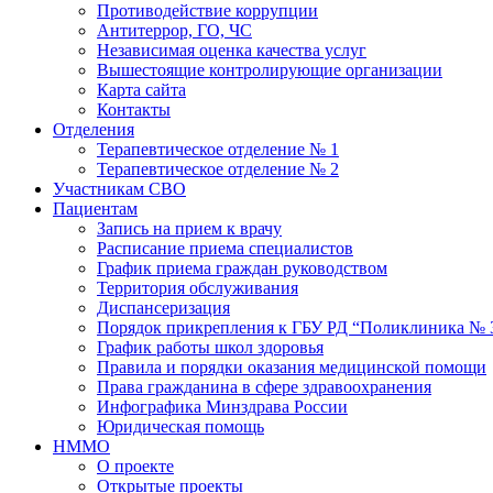
Противодействие коррупции
Антитеррор, ГО, ЧС
Независимая оценка качества услуг
Вышестоящие контролирующие организации
Карта сайта
Контакты
Отделения
Терапевтическое отделение № 1
Терапевтическое отделение № 2
Участникам СВО
Пациентам
Запись на прием к врачу
Расписание приема специалистов
График приема граждан руководством
Территория обслуживания
Диспансеризация
Порядок прикрепления к ГБУ РД “Поликлиника № 
График работы школ здоровья
Правила и порядки оказания медицинской помощи
Права гражданина в сфере здравоохранения
Инфографика Минздрава России
Юридическая помощь
НММО
О проекте
Открытые проекты