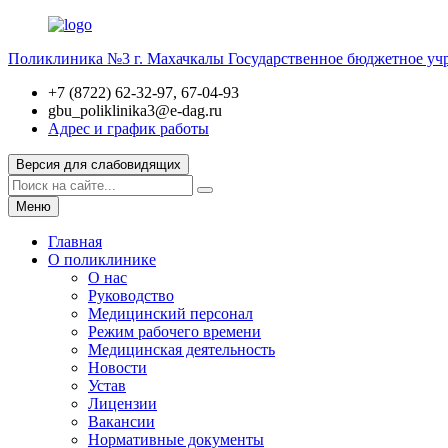
Поликлиника №3 г. Махачкалы
Государственное бюджетное уч
+7 (8722) 62-32-97, 67-04-93
gbu_poliklinika3@e-dag.ru
Адрес и график работы
Версия для слабовидящих
Меню
Главная
О поликлинике
О нас
Руководство
Медицинский персонал
Режим рабочего времени
Медицинская деятельность
Новости
Устав
Лицензии
Вакансии
Нормативные документы