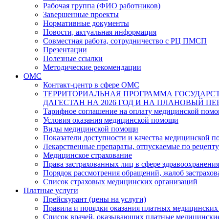
Рабочая группа (ФИО работников)
Завершенные проекты
Нормативные документы
Новости, актуальная информация
Совместная работа, сотрудничество с РЦ ПМСП
Презентации
Полезные ссылки
Методические рекомендации
ОМС
Контакт-центр в сфере ОМС
ТЕРРИТОРИАЛЬНАЯ ПРОГРАММА ГОСУДАРС
ДАГЕСТАН НА 2026 ГОД И НА ПЛАНОВЫЙ ПЕРИ
Тарифное соглашение на оплату медицинской помо
Условия оказания медицинской помощи
Виды медицинской помощи
Показатели доступности и качества медицинской 
Лекарственные препараты, отпускаемые по рецепту
Медицинское страхование
Права застрахованных лиц в сфере здравоохранени
Порядок рассмотрения обращений, жалоб застрахо
Список страховых медицинских организаций
Платные услуги
Прейскурант (цены на услуги)
Правила и порядки оказания платных медицинских
Список врачей, оказывающих платные медицински