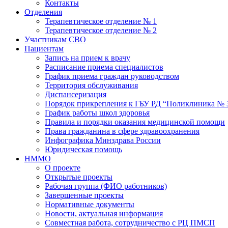
Контакты
Отделения
Терапевтическое отделение № 1
Терапевтическое отделение № 2
Участникам СВО
Пациентам
Запись на прием к врачу
Расписание приема специалистов
График приема граждан руководством
Территория обслуживания
Диспансеризация
Порядок прикрепления к ГБУ РД “Поликлиника № 
График работы школ здоровья
Правила и порядки оказания медицинской помощи
Права гражданина в сфере здравоохранения
Инфографика Минздрава России
Юридическая помощь
НММО
О проекте
Открытые проекты
Рабочая группа (ФИО работников)
Завершенные проекты
Нормативные документы
Новости, актуальная информация
Совместная работа, сотрудничество с РЦ ПМСП