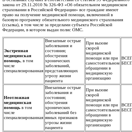
закона от 29.11.2010 № 326-ФЗ «Об обязательном медицинском
страховании в Российской Федерации» все граждане имеют
право на получение медицинской помощи, включенной в
базовую программу обязательного медицинского страхования
(ссылка), в том числе за пределами субъекта Российской
Федерации, в котором выдан полис ОМС.
Внезапные острые
При вызове
заболевания и
скорой
Экстренная
состояния;
медицинской
медицинская
обострения
помощи или при
ВСЕ
помощь
, в том
хронических
самостоятельном
БЕС
числе
заболеваний,
обращении в
специализированная
представляющих
медицинскую
угрозу жизни
организацию
пациента
Внезапные острые
При вызове
заболевания и
скорой
Неотложная
состояния;
медицинской
медицинская
обострения
помощи или при
ВСЕ
помощь
в том
хронических
самостоятельном
БЕС
числе
заболеваний без
обращении в
специализированная
явных признаков
медицинскую
угрозы жизни
организацию
пациента