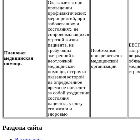
Оказывается при
проведении
профилактических
мероприятий, при
заболеваниях и
состояниях, не
сопровождающихся
угрозой жизни
пациента, не
БЕС
требующих
Необходимо
заст
Плановая
экстренной и
прикрепиться к
лица
медицинская
неотложной
медицинской
обяз
помощь
медицинской
организации
меди
помощи, отсрочка
стра
оказания которой
на определенное
время не повлечет
за собой ухудшение
состояния
пациента, угрозу
его жизни и
здоровью
Разделы сайта
Вакцинация